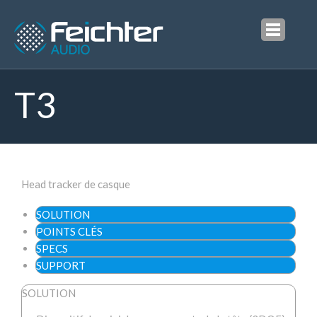
T3
Accueil
Produits
Captation
M1
Head tracker de casque
M2
SOLUTION
POINTS CLÉS
Diffusion
SPECS
SUPPORT
S2/D8
SOLUTION
T3