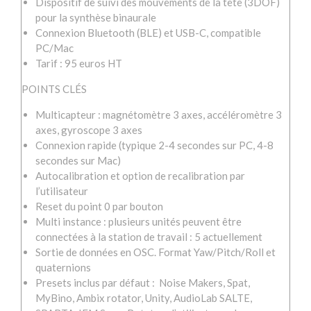
Dispositif de suivi des mouvements de la tête (3DOF)
pour la synthèse binaurale
Entreprise
Connexion Bluetooth (BLE) et USB-C, compatible
Audio 3D / Binaural
PC/Mac
Tarif : 95 euros HT
Philosophie
POINTS CLÉS
Contact
Multicapteur : magnétomètre 3 axes, accéléromètre 3
axes, gyroscope 3 axes
Connexion rapide (typique 2-4 secondes sur PC, 4-8
secondes sur Mac)
Autocalibration et option de recalibration par
l’utilisateur
Reset du point 0 par bouton
Multi instance : plusieurs unités peuvent être
connectées à la station de travail : 5 actuellement
Sortie de données en OSC. Format Yaw/Pitch/Roll et
quaternions
Presets inclus par défaut : Noise Makers, Spat,
MyBino, Ambix rotator, Unity, AudioLab SALTE,