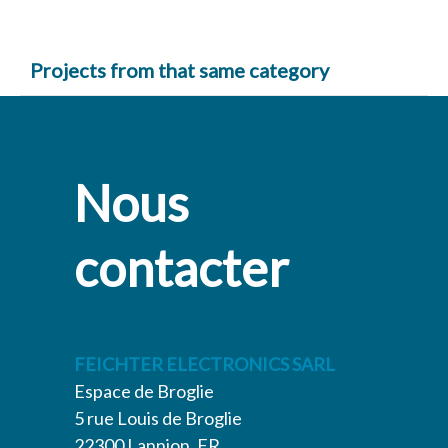
Projects from that same category
Photography 1
View
Nous
contacter
FEICHTER ELECTRONICS SARL
Espace de Broglie
5 rue Louis de Broglie
22300 Lannion, FR