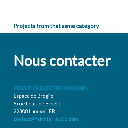
Gabby
Cooking
La Fouiette
Iguana
Projects from that same category
View
View
View
View
Nous contacter
FEICHTER ELECTRONICS SARL
Espace de Broglie
5 rue Louis de Broglie
22300 Lannion, FR
contact@feichter-audio.com